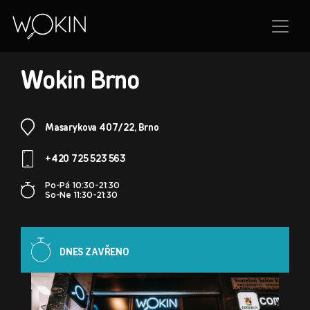
POBOČKA
Wokin Brno
Masarykova 407/22, Brno
+420 725 523 563
Po-Pá 10:30-21:30
So-Ne 11:30-21:30
DNES ZAVŘENO